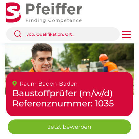
Raum Baden-Baden
Baustoffprüfer (m/w/d)
Referenznummer: 1035
Jetzt bewerben