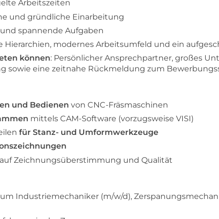
gelte Arbeitszeiten
he und gründliche Einarbeitung
ige und spannende Aufgaben
e Hierarchien, modernes Arbeitsumfeld und ein aufges
ieten können
: Persönlicher Ansprechpartner, großes 
ung sowie eine zeitnahe Rückmeldung zum Bewerbungs
ten und Bedienen
von CNC-Fräsmaschinen
grammen
mittels CAM-Software (vorzugsweise VISI)
eilen
für Stanz- und Umformwerkzeuge
ionszeichnungen
auf Zeichnungsüberstimmung und Qualität
 zum Industriemechaniker (m/w/d), Zerspanungsmechani