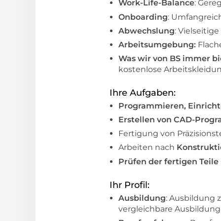
Work-Life-Balance
: Gere
Onboarding
: Umfangreic
Abwechslung
: Vielseit
Arbeitsumgebung:
Flach
Was wir von BS immer b
kostenlose Arbeitskleid
Ihre Aufgaben:
Programmieren, Einrich
Erstellen von CAD-Pro
Fertigung von Präzisionst
Arbeiten nach
Konstrukt
Prüfen der fertigen Teile
Ihr Profil:
Ausbildung
: Ausbildung
vergleichbare Ausbildung