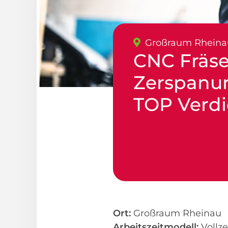
Großraum Rheina
CNC Fräse
Zerspanu
TOP Verdi
Ort:
Großraum Rheinau
Arbeitszeitmodell:
Vollze