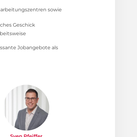
arbeitungszentren sowie
iches Geschick
rbeitsweise
essante Jobangebote als
Sven Pfeiffer