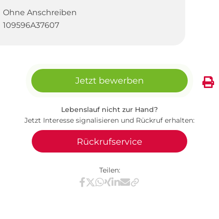
Ohne Anschreiben
109596A37607
Jetzt bewerben
Lebenslauf nicht zur Hand?
Jetzt Interesse signalisieren und Rückruf erhalten:
Rückrufservice
Teilen:
Teilen via Facebook
Teilen via X / Twitter
Teilen via WhatsApp
Teilen via Xing
Teilen via LinkedIn
Teilen via E-Mail