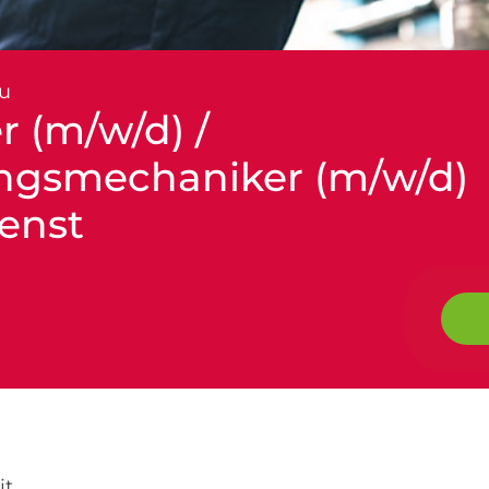
u
r (m/w/d) /
ngsmechaniker (m/w/d)
enst
it