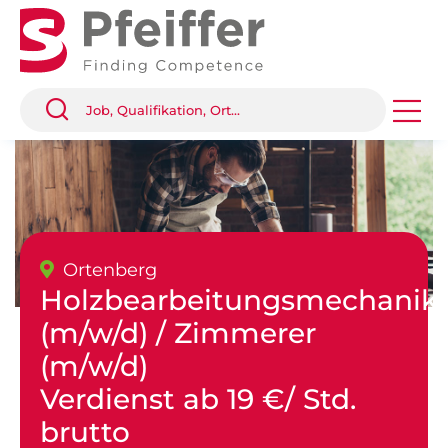
Ortenberg
Holzbearbeitungsmechanik
(m/w/d) / Zimmerer
(m/w/d)
Verdienst ab 19 €/ Std.
brutto