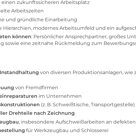
n einen zukunftssicheren Arbeitsplatz
gelte Arbeitszeiten
he und gründliche Einarbeitung
e Hierarchien, modernes Arbeitsumfeld und ein aufges
ieten können
: Persönlicher Ansprechpartner, großes 
ung sowie eine zeitnahe Rückmeldung zum Bewerbungs
 Instandhaltung
von diversen Produktionsanlagen, wie z.
euung
von Fremdfirmen
einreparaturen
im Unternehmen
ßkonstruktionen
(z. B. Schweißtische, Transportgestelle)
ler Drehteile nach Zeichnung
zeugbau
, insbesondere Aufschweißarbeiten an defekt
bestellung
für Werkzeugbau und Schlosserei