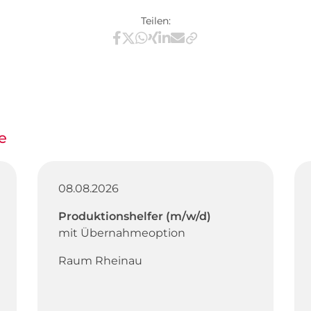
Teilen:
Teilen via Facebook
Teilen via X / Twitter
Teilen via WhatsApp
Teilen via Xing
Teilen via LinkedIn
Teilen via E-Mail
e
08.08.2026
Produktionshelfer (m/w/d)
mit Übernahmeoption
Raum Rheinau