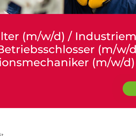
lter (m/w/d) / Industrie
Betriebsschlosser (m/w/d
ionsmechaniker (m/w/d)
it