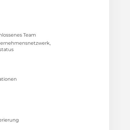
chlossenes Team
Unternehmensnetzwerk,
status
ationen
erierung