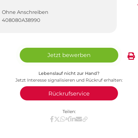
Ohne Anschreiben
408080A38990
Jetzt bewerben
Lebenslauf nicht zur Hand?
Jetzt Interesse signalisieren und Rückruf erhalten:
Rückrufservice
Teilen:
Teilen via Facebook
Teilen via X / Twitter
Teilen via WhatsApp
Teilen via Xing
Teilen via LinkedIn
Teilen via E-Mail