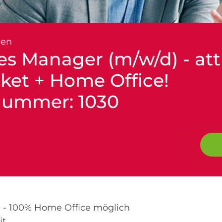
en
es Manager (m/w/d) - att
ket + Home Office!
nummer: 1030
 100% Home Office möglich
it