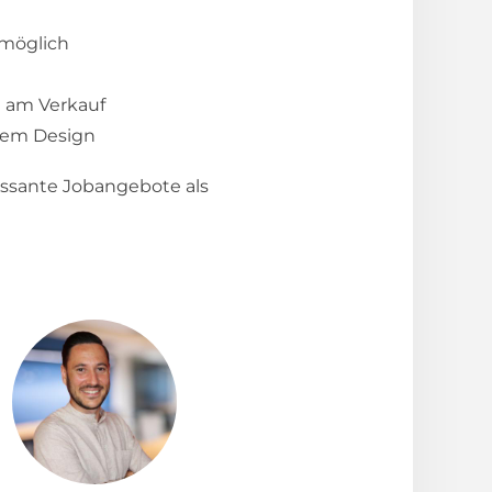
 möglich
e am Verkauf
talem Design
essante Jobangebote als