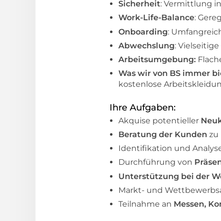
Sicherheit
: Vermittlung i
Work-Life-Balance
: Gere
Onboarding
: Umfangreic
Abwechslung
: Vielseit
Arbeitsumgebung:
Flach
Was wir von BS immer b
kostenlose Arbeitskleid
Ihre Aufgaben:
Akquise potentieller
Neuk
Beratung der Kunden
zu
Identifikation und Analy
Durchführung von
Präse
Unterstützung bei der 
Markt- und Wettbewerbsa
Teilnahme an
Messen, Ko