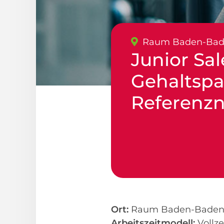
Raum Baden-Bad
Junior Sal
Gehaltspa
Referenz
Ort:
Raum Baden-Baden -
Arbeitszeitmodell:
Vollze