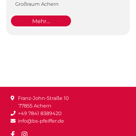
Großraum Achern
Mehr...
Franz-John-Straße 10
77855 Achern
+49 7841 8389420
info@bs-pfeiffer.de