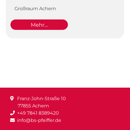
Großraum Achern
Mehr...
Franz-John-Straße 10
77855 Achern
+49 7841 8389420
info@bs-pfeiffer.de