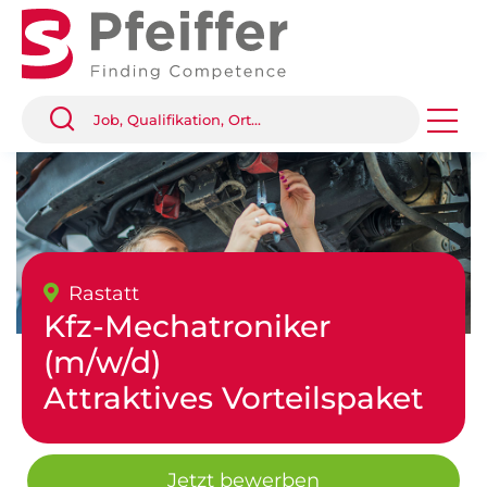
Rastatt
Kfz-Mechatroniker
(m/w/d)
Attraktives Vorteilspaket
Jetzt bewerben