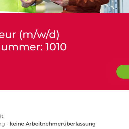
eur (m/w/d)
nummer: 1010
it
ng -
keine Arbeitnehmerüberlassung