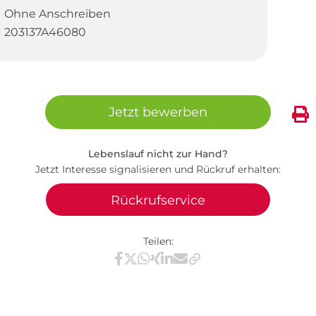
Ohne Anschreiben
203137A46080
Jetzt bewerben
Lebenslauf nicht zur Hand?
Jetzt Interesse signalisieren und Rückruf erhalten:
Rückrufservice
Teilen:
Teilen via Facebook
Teilen via X / Twitter
Teilen via WhatsApp
Teilen via Xing
Teilen via LinkedIn
Teilen via E-Mail