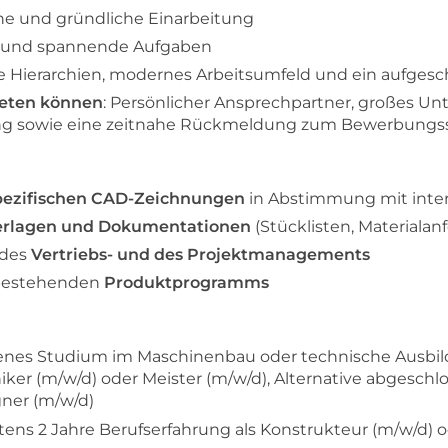
he und gründliche Einarbeitung
ige und spannende Aufgaben
e Hierarchien, modernes Arbeitsumfeld und ein aufges
ieten können
: Persönlicher Ansprechpartner, großes 
ung sowie eine zeitnahe Rückmeldung zum Bewerbungs
pezifischen CAD-Zeichnungen
in Abstimmung mit inte
terlagen und Dokumentationen
(Stücklisten, Materialan
 des
Vertriebs- und des Projektmanagements
bestehenden
Produktprogramms
senes Studium im Maschinenbau oder technische Ausbi
ker (m/w/d) oder Meister (m/w/d), Alternative abgeschl
ner (m/w/d)
tens 2 Jahre Berufserfahrung als Konstrukteur (m/w/d) 