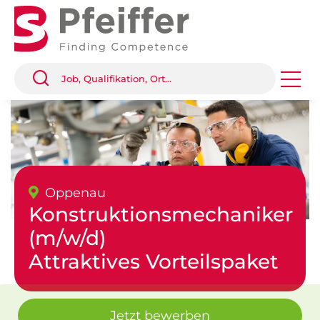
Oppenau
Konstruktionsmechaniker
(m/w/d)
Attraktives Vorteilspaket
Jetzt bewerben