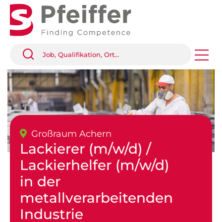
Großraum Achern
Lackierer (m/w/d) /
Lackierhelfer (m/w/d)
in der
metallverarbeitenden
Industrie