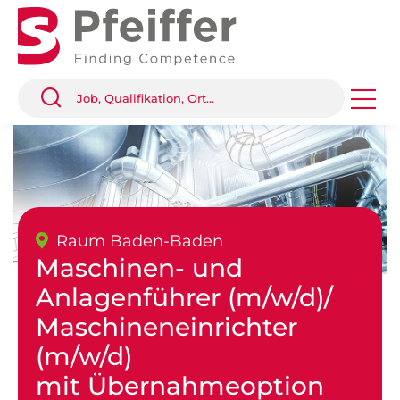
Raum Baden-Baden
Maschinen- und
Anlagenführer (m/w/d)/
Maschineneinrichter
(m/w/d)
mit Übernahmeoption