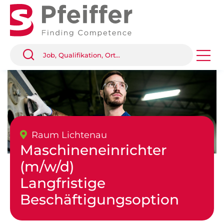
Raum Lichtenau
Maschineneinrichter
(m/w/d)
Langfristige
Beschäftigungsoption