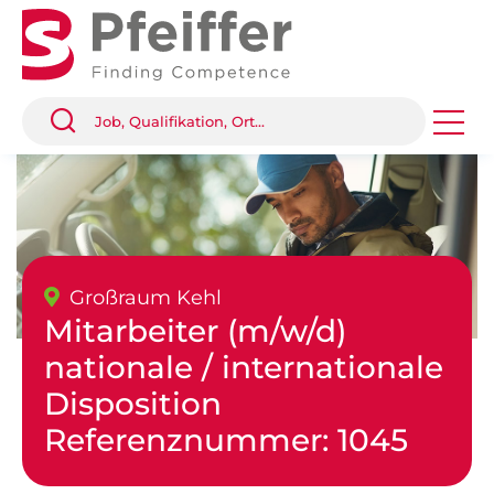
Großraum Kehl
Mitarbeiter (m/w/d)
nationale / internationale
Disposition
Referenznummer: 1045