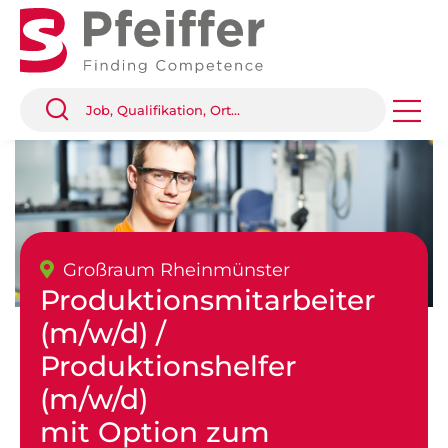
Großraum Rheinmünster
Produktionsmitarbeiter
(m/w/d) /
Produktionshelfer
(m/w/d)
mit Option zum