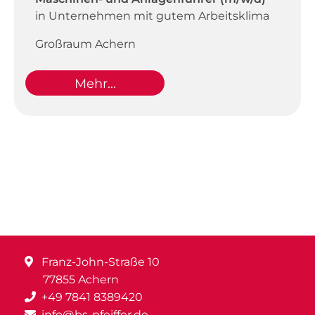
in Unternehmen mit gutem Arbeitsklima
Großraum Achern
Mehr...
Franz-John-Straße 10
77855 Achern
+49 7841 8389420
info@bs-pfeiffer.de