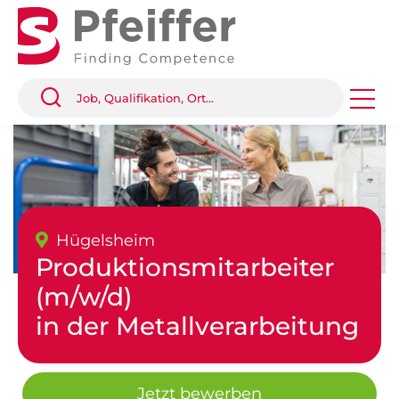
Hügelsheim
Produktionsmitarbeiter
(m/w/d)
in der Metallverarbeitung
Jetzt bewerben