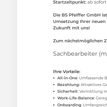
Startzeitpunkt:
ab sofor
Die BS Pfeiffer GmbH ist
Umsetzung Ihrer neuen b
Zukunft mit uns!
Zum nächstmöglichen Zei
Sachbearbeiter (m/
Ihre Vorteile:
All-in-One
: Umfassende B
Bezahlung:
Attraktives G
Sicherheit
: Vermittlung i
Work-Life-Balance
: Gere
Onboarding
: Umfangreic