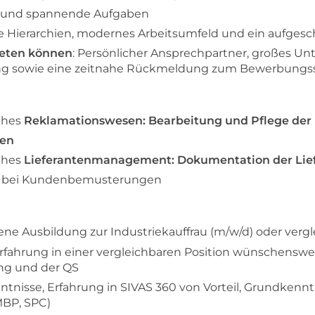
ige und spannende Aufgaben
e Hierarchien, modernes Arbeitsumfeld und ein aufges
ieten können
: Persönlicher Ansprechpartner, großes 
ung sowie eine zeitnahe Rückmeldung zum Bewerbungs
ches
Reklamationswesen: Bearbeitung und Pflege de
ten
ches
Lieferantenmanagement: Dokumentation der Lie
n
bei Kundenbemusterungen
ene Ausbildung zur Industriekauffrau (m/w/d) oder verg
erfahrung in einer vergleichbaren Position wünschenswe
ung und der QS
nntnisse, Erfahrung in SIVAS 360 von Vorteil, Grundkennt
BP, SPC)