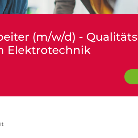
eiter (m/w/d) - Qualität
h Elektrotechnik
it