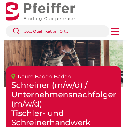
Raum Baden-Baden
Schreiner (m/w/d) /
Unternehmensnachfolger
(m/w/d)
Tischler- und
Schreinerhandwerk