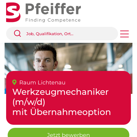
Raum Lichtenau
Werkzeugmechaniker
(m/w/d)
mit Übernahmeoption
Jetzt bewerben