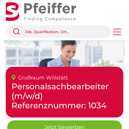
Großraum Willstätt
Personalsachbearbeiter
(m/w/d)
Referenznummer: 1034
Jetzt bewerben