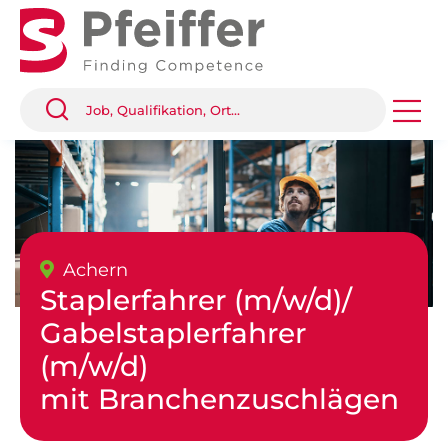
Achern
Staplerfahrer (m/w/d)/
Gabelstaplerfahrer
(m/w/d)
mit Branchenzuschlägen